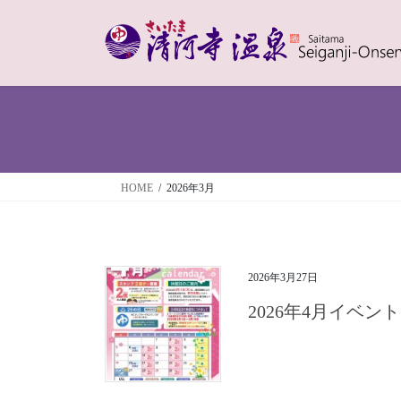
コ
ナ
ン
ビ
テ
ゲ
ン
ー
ツ
シ
へ
ョ
ス
ン
キ
に
ッ
移
HOME
2026年3月
プ
動
2026年3月27日
2026年4月イベン